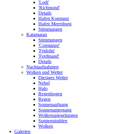
'Lodi'
'Richmond'
Details
Hafen Konstanz
Hafen Meersburg
Stimmungen
Katamaran
Stimmungen
'Constanze'
'Fridolin'
'Ferdinand'
Details
Nachtaufnahmen
Wolken und Wetter
Diesiges Wetter
Nebel
Halo
Regenbogen
Regen
Sonnenaufgang
Sonnenuntergang
Wolkenspiegelungen
Sonnenstrahlen
Wolken
Galerien