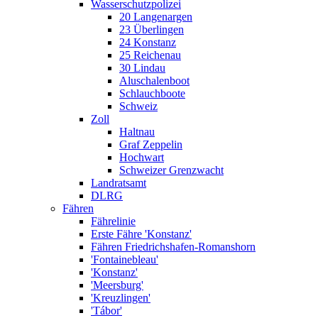
Wasserschutzpolizei
20 Langenargen
23 Überlingen
24 Konstanz
25 Reichenau
30 Lindau
Aluschalenboot
Schlauchboote
Schweiz
Zoll
Haltnau
Graf Zeppelin
Hochwart
Schweizer Grenzwacht
Landratsamt
DLRG
Fähren
Fährelinie
Erste Fähre 'Konstanz'
Fähren Friedrichshafen-Romanshorn
'Fontainebleau'
'Konstanz'
'Meersburg'
'Kreuzlingen'
'Tábor'