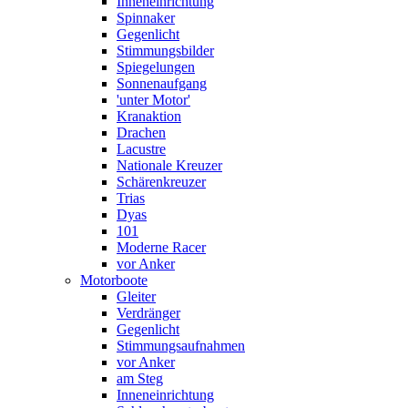
Inneneinrichtung
Spinnaker
Gegenlicht
Stimmungsbilder
Spiegelungen
Sonnenaufgang
'unter Motor'
Kranaktion
Drachen
Lacustre
Nationale Kreuzer
Schärenkreuzer
Trias
Dyas
101
Moderne Racer
vor Anker
Motorboote
Gleiter
Verdränger
Gegenlicht
Stimmungsaufnahmen
vor Anker
am Steg
Inneneinrichtung