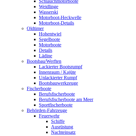
Schlauchmotorboote
Weidlinge
Wasserski
Motorboot-Heckwelle
Motorboot-Details
Oldtimer
Hohentwiel
Segelboote
Motorboote
Details
Lädine
Bootsbau/Werften
Lackierter Bootsrumpf
Innenraum / Kajüte
Unlackierter Rumpf
Bootsbauwerkzeuge
Fischerboote
Berufsfischerboote
Berufsfischerboote am Meer
Sportfischerboote
Behörden-Fahrzeuge
Feuerwehr
Schiffe
Ausrüstung
Nachteinsatz