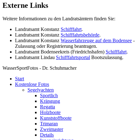
Externe Links
Weitere Informationen zu den Landratsämtern finden Sie:
Landratsamt Konstanz
Schifffahrt
.
Landratsamt Konstanz
Schifffahrtsbehörde
.
Landratsamt Konstanz
Wasserfahrzeuge auf dem Bodensee
-
Zulassung oder Registrierung beantragen.
Landratsamt Bodenseekreis (Friedrichshafen)
Schifffahrt
.
Landratsamt Lindau
Schifffahrtsportal
Bootszulassung.
WasserSportFotos - Dr. Schuhmacher
Start
Kostenlose Fotos
Segelyachten
Sportlich
Krängung
Regatta
Holzboote
Kunststoffboote
Trimaran
Zweimaster
Details