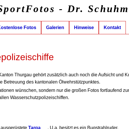
SportFotos - Dr. Schuh
ostenlose Fotos
Galerien
Hinweise
Kontakt
olizeischiffe
anton Thurgau gehört zusätzlich auch noch die Aufsicht und Ko
ie Betreuung des kantonalen Ölwehrstützpunktes.
ationen wünschen, sondern nur die großen Fotos fortlaufend z
allen Wasserschutzpolizeischiffen.
l ausgerüstete
Targa
. U.a. besitzt es ein Bugstrahlruder.