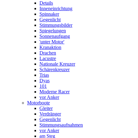
Details
Inneneinrichtung
Spinnaker
Gegenlicht
Stimmungsbilder
Spiegelungen
Sonnenaufgang
'unter Motor'
Kranaktion
Drachen
Lacustre
Nationale Kreuzer
Schärenkreuzer
Trias
Dyas
101
Moderne Racer
vor Anker
Motorboote
Gleiter
Verdränger
Gegenlicht
Stimmungsaufnahmen
vor Anker
am Steg