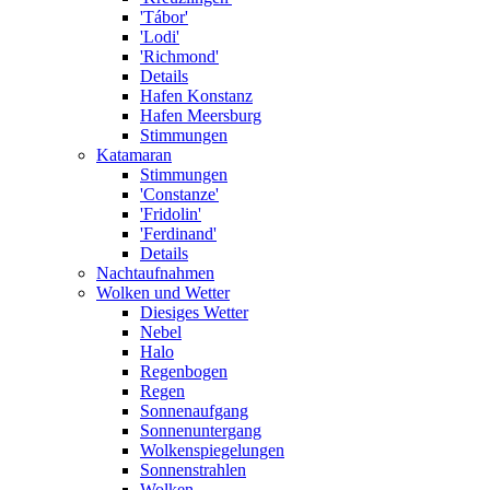
'Tábor'
'Lodi'
'Richmond'
Details
Hafen Konstanz
Hafen Meersburg
Stimmungen
Katamaran
Stimmungen
'Constanze'
'Fridolin'
'Ferdinand'
Details
Nachtaufnahmen
Wolken und Wetter
Diesiges Wetter
Nebel
Halo
Regenbogen
Regen
Sonnenaufgang
Sonnenuntergang
Wolkenspiegelungen
Sonnenstrahlen
Wolken