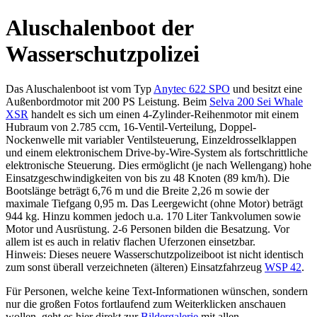
Aluschalenboot der
Wasserschutzpolizei
Das Aluschalenboot ist vom Typ
Anytec 622 SPO
und besitzt eine
Außenbordmotor mit 200 PS Leistung. Beim
Selva 200 Sei Whale
XSR
handelt es sich um einen 4-Zylinder-Reihenmotor mit einem
Hubraum von 2.785 ccm, 16-Ventil-Verteilung, Doppel-
Nockenwelle mit variabler Ventilsteuerung, Einzeldrosselklappen
und einem elektronischem Drive-by-Wire-System als fortschrittliche
elektronische Steuerung. Dies ermöglicht (je nach Wellengang) hohe
Einsatzgeschwindigkeiten von bis zu 48 Knoten (89 km/h). Die
Bootslänge beträgt 6,76 m und die Breite 2,26 m sowie der
maximale Tiefgang 0,95 m. Das Leergewicht (ohne Motor) beträgt
944 kg. Hinzu kommen jedoch u.a. 170 Liter Tankvolumen sowie
Motor und Ausrüstung. 2-6 Personen bilden die Besatzung. Vor
allem ist es auch in relativ flachen Uferzonen einsetzbar.
Hinweis: Dieses neuere Wasserschutzpolizeiboot ist nicht identisch
zum sonst überall verzeichneten (älteren) Einsatzfahrzeug
WSP 42
.
Für Personen, welche keine Text-Informationen wünschen, sondern
nur die großen Fotos fortlaufend zum Weiterklicken anschauen
wollen, geht es hier direkt zur
Bildergalerie
mit allen