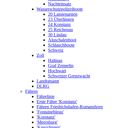
Nachteinsatz
Wasserschutzpolizeiboote
20 Langenargen
23 Überlingen
24 Konstanz
25 Reichenau
30 Lindau
Aluschalenboot
Schlauchboote
Schweiz
Zoll
Haltnau
Graf Zeppelin
Hochwart
Schweizer Grenzwacht
Landratsamt
DLRG
Fähren
Fährelinie
Erste Fähre 'Konstanz'
Fähren Friedrichshafen-Romanshorn
'Fontainebleau'
'Konstanz'
'Meersburg'
'Kreuzlingen'