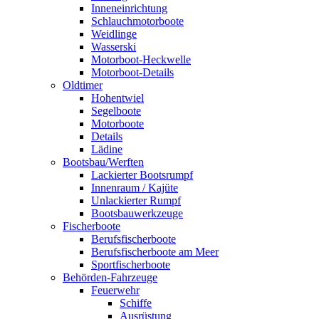
Inneneinrichtung
Schlauchmotorboote
Weidlinge
Wasserski
Motorboot-Heckwelle
Motorboot-Details
Oldtimer
Hohentwiel
Segelboote
Motorboote
Details
Lädine
Bootsbau/Werften
Lackierter Bootsrumpf
Innenraum / Kajüte
Unlackierter Rumpf
Bootsbauwerkzeuge
Fischerboote
Berufsfischerboote
Berufsfischerboote am Meer
Sportfischerboote
Behörden-Fahrzeuge
Feuerwehr
Schiffe
Ausrüstung