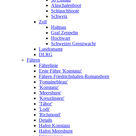
Aluschalenboot
Schlauchboote
Schweiz
Zoll
Haltnau
Graf Zeppelin
Hochwart
Schweizer Grenzwacht
Landratsamt
DLRG
Fähren
Fährelinie
Erste Fähre 'Konstanz'
Fähren Friedrichshafen-Romanshorn
'Fontainebleau'
'Konstanz'
'Meersburg'
'Kreuzlingen'
'Tábor'
'Lodi'
'Richmond'
Details
Hafen Konstanz
Hafen Meersburg