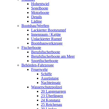
Hohentwiel
Segelboote
Motorboote
Details
Lädine
Bootsbau/Werften
Lackierter Bootsrumpf
Innenraum / Kajüte
Unlackierter Rumpf
Bootsbauwerkzeuge
Fischerboote
Berufsfischerboote
Berufsfischerboote am Meer
Sportfischerboote
Behörden-Fahrzeuge
Feuerwehr
Schiffe
Ausrüstung
Nachteinsatz
Wasserschutzpolizei
20 Langenargen
23 Überlingen
24 Konstanz
25 Reichenau
30 Lindau