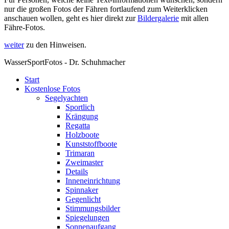
nur die großen Fotos der Fähren fortlaufend zum Weiterklicken
anschauen wollen, geht es hier direkt zur
Bildergalerie
mit allen
Fähre-Fotos.
weiter
zu den Hinweisen.
WasserSportFotos - Dr. Schuhmacher
Start
Kostenlose Fotos
Segelyachten
Sportlich
Krängung
Regatta
Holzboote
Kunststoffboote
Trimaran
Zweimaster
Details
Inneneinrichtung
Spinnaker
Gegenlicht
Stimmungsbilder
Spiegelungen
Sonnenaufgang