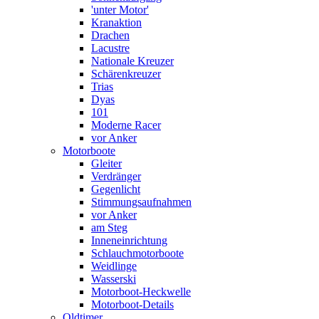
'unter Motor'
Kranaktion
Drachen
Lacustre
Nationale Kreuzer
Schärenkreuzer
Trias
Dyas
101
Moderne Racer
vor Anker
Motorboote
Gleiter
Verdränger
Gegenlicht
Stimmungsaufnahmen
vor Anker
am Steg
Inneneinrichtung
Schlauchmotorboote
Weidlinge
Wasserski
Motorboot-Heckwelle
Motorboot-Details
Oldtimer