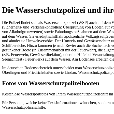
Die Wasserschutzpolizei und ihr
Die Polizei findet sich als Wasserschutzpolizei (WSP) auch auf dem Wa
(Sicherheits- und Verkehrskontrollen: Überprüfung von Booten auf 
von Alkoholgrenzwerten) sowie Fahndungsmaßnahmen auf dem Wasser 
auf dem Wasser. Sie erledigt schifffahrtspolizeiliche Vollzugsaufgab
und ahndet sie Umweltverstöße. Der Umwelt- und Gewässerschutz um
Schilfbereiche. Hinzu kommen je nach Revier auch die Suche nach v
gesunkener Boote (in Zusammenarbeit mit der Feuerwehr), die allgem
(z.B. Feuerwehr, Gewässerdirektion), oder die Hilfe bei Veranstalt
Seenachtfest / Feuerwerk) auf dem Wasser. Am Bodensee arbeiten di
Im deutschen Bodenseebereich unterscheidet man Wasserschutzpolizei
Überlingen und Friedrichshafen sowie Lindau, Wasserschutzpolizeipos
Fotos von Wasserschutzpolizeibooten
Kostenlose Wassersportfotos von Ihrem Wasserschutzpolizeischiff im
Für Personen, welche keine Text-Informationen wünschen, sondern nur
Wasserschutzpolizeischiffe.