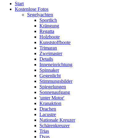
Start
Kostenlose Fotos
Segelyachten
Sportlich
Krängung
Regatta
Holzboote
Kunststoffboote
Trimaran
Zweimaster
Details
Inneneinrichtung
Spinnaker
Gegenlicht
Stimmungsbilder
Spiegelungen
Sonnenaufgang
'unter Motor'
Kranaktion
Drachen
Lacustre
Nationale Kreuzer
Schärenkreuzer
Trias
Dyas