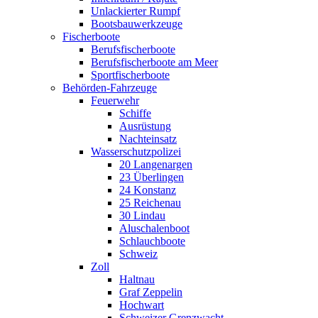
Unlackierter Rumpf
Bootsbauwerkzeuge
Fischerboote
Berufsfischerboote
Berufsfischerboote am Meer
Sportfischerboote
Behörden-Fahrzeuge
Feuerwehr
Schiffe
Ausrüstung
Nachteinsatz
Wasserschutzpolizei
20 Langenargen
23 Überlingen
24 Konstanz
25 Reichenau
30 Lindau
Aluschalenboot
Schlauchboote
Schweiz
Zoll
Haltnau
Graf Zeppelin
Hochwart
Schweizer Grenzwacht