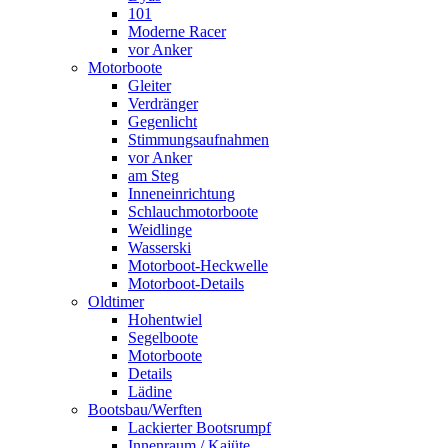
101
Moderne Racer
vor Anker
Motorboote
Gleiter
Verdränger
Gegenlicht
Stimmungsaufnahmen
vor Anker
am Steg
Inneneinrichtung
Schlauchmotorboote
Weidlinge
Wasserski
Motorboot-Heckwelle
Motorboot-Details
Oldtimer
Hohentwiel
Segelboote
Motorboote
Details
Lädine
Bootsbau/Werften
Lackierter Bootsrumpf
Innenraum / Kajüte