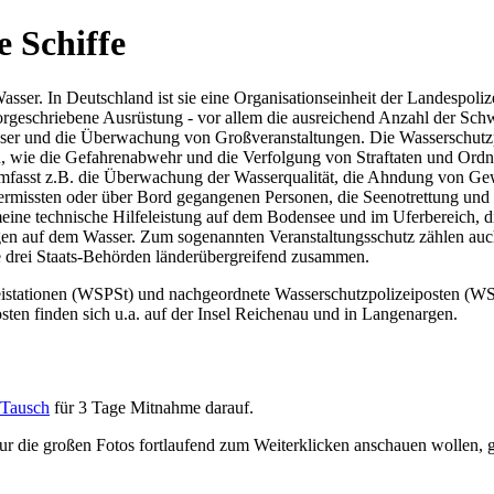
e Schiffe
sser. In Deutschland ist sie eine Organisationseinheit der Landespoliz
vorgeschriebene Ausrüstung - vor allem die ausreichend Anzahl der S
und die Überwachung von Großveranstaltungen. Die Wasserschutzpolize
en, wie die Gefahrenabwehr und die Verfolgung von Straftaten und Ordn
fasst z.B. die Überwachung der Wasserqualität, die Ahndung von Gew
ermissten oder über Bord gegangenen Personen, die Seenotrettung und
eine technische Hilfeleistung auf dem Bodensee und im Uferbereich, d
ungen auf dem Wasser. Zum sogenannten Veranstaltungsschutz zählen au
e drei Staats-Behörden länderübergreifend zusammen.
stationen (WSPSt) und nachgeordnete Wasserschutzpolizeiposten (WSPp
ten finden sich u.a. auf der Insel Reichenau und in Langenargen.
Tausch
für 3 Tage Mitnahme darauf.
 die großen Fotos fortlaufend zum Weiterklicken anschauen wollen, ge