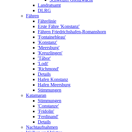
Landratsamt
DLRG
Fähren
Fährelinie
Erste Fähre 'Konstanz'
Fähren Friedrichshafen-Romanshorn
'Fontainebleau'
'Konstanz'
'Meersburg'
'Kreuzlingen'
'Tábor'
'Lodi'
'Richmond'
Details
Hafen Konstanz
Hafen Meersburg
Stimmungen
Katamaran
Stimmungen
'Constanze'
'Fridolin'
'Ferdinand'
Details
Nachtaufnahmen