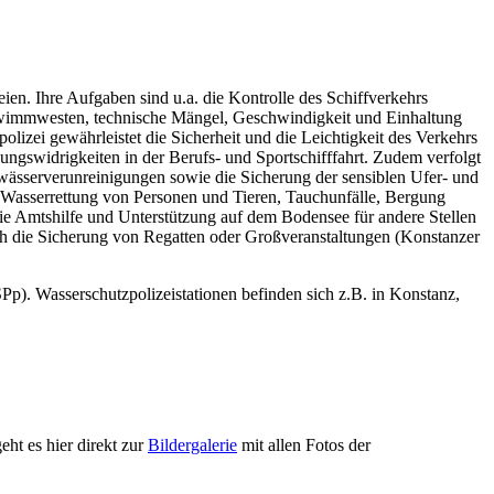
eien. Ihre Aufgaben sind u.a. die Kontrolle des Schiffverkehrs
chwimmwesten, technische Mängel, Geschwindigkeit und Einhaltung
i gewährleistet die Sicherheit und die Leichtigkeit des Verkehrs
ungswidrigkeiten in der Berufs- und Sportschifffahrt. Zudem verfolgt
ässerverunreinigungen sowie die Sicherung der sensiblen Ufer- und
 Wasserrettung von Personen und Tieren, Tauchunfälle, Bergung
ie Amtshilfe und Unterstützung auf dem Bodensee für andere Stellen
ch die Sicherung von Regatten oder Großveranstaltungen (Konstanzer
). Wasserschutzpolizeistationen befinden sich z.B. in Konstanz,
ht es hier direkt zur
Bildergalerie
mit allen Fotos der