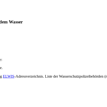
f dem Wasser
e:
e.
rg
ELWIS
-Adressverzeichnis. Liste der Wasserschutzpolizeibehörden (re