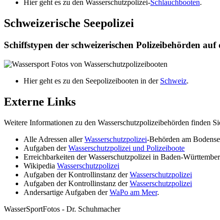
Hier geht es zu den Wasserschutzpolizei-
Schlauchbooten
.
Schweizerische Seepolizei
Schiffstypen der schweizerischen Polizeibehörden au
Hier geht es zu den Seepolizeibooten in der
Schweiz
.
Externe Links
Weitere Informationen zu den Wasserschutzpolizeibehörden finden Si
Alle Adressen aller
Wasserschutzpolizei
-Behörden am Bodense
Aufgaben der
Wasserschutzpolizei und Polizeiboote
Erreichbarkeiten der Wasserschutzpolizei in Baden-Württembe
Wikipedia
Wasserschutzpolizei
Aufgaben der Kontrollinstanz der
Wasserschutzpolizei
Aufgaben der Kontrollinstanz der
Wasserschutzpolizei
Andersartige Aufgaben der
WaPo am Meer
.
WasserSportFotos - Dr. Schuhmacher