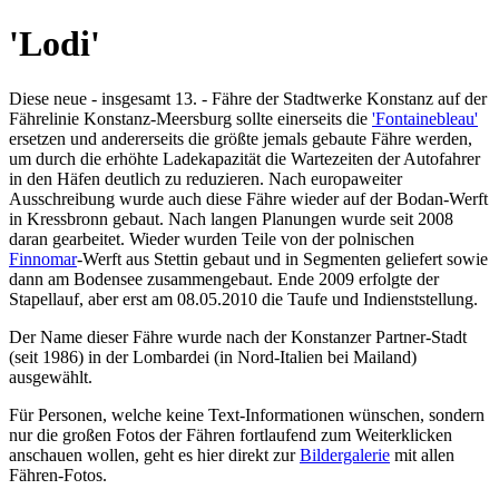
'Lodi'
Diese neue - insgesamt 13. - Fähre der Stadtwerke Konstanz auf der
Fährelinie Konstanz-Meersburg sollte einerseits die
'Fontainebleau'
ersetzen und andererseits die größte jemals gebaute Fähre werden,
um durch die erhöhte Ladekapazität die Wartezeiten der Autofahrer
in den Häfen deutlich zu reduzieren. Nach europaweiter
Ausschreibung wurde auch diese Fähre wieder auf der Bodan-Werft
in Kressbronn gebaut. Nach langen Planungen wurde seit 2008
daran gearbeitet. Wieder wurden Teile von der polnischen
Finnomar
-Werft aus Stettin gebaut und in Segmenten geliefert sowie
dann am Bodensee zusammengebaut. Ende 2009 erfolgte der
Stapellauf, aber erst am 08.05.2010 die Taufe und Indienststellung.
Der Name dieser Fähre wurde nach der Konstanzer Partner-Stadt
(seit 1986) in der Lombardei (in Nord-Italien bei Mailand)
ausgewählt.
Für Personen, welche keine Text-Informationen wünschen, sondern
nur die großen Fotos der Fähren fortlaufend zum Weiterklicken
anschauen wollen, geht es hier direkt zur
Bildergalerie
mit allen
Fähren-Fotos.