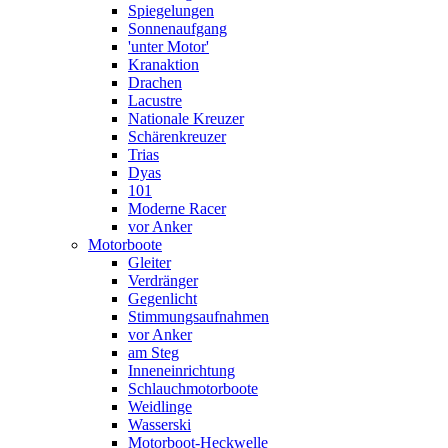
Spiegelungen
Sonnenaufgang
'unter Motor'
Kranaktion
Drachen
Lacustre
Nationale Kreuzer
Schärenkreuzer
Trias
Dyas
101
Moderne Racer
vor Anker
Motorboote
Gleiter
Verdränger
Gegenlicht
Stimmungsaufnahmen
vor Anker
am Steg
Inneneinrichtung
Schlauchmotorboote
Weidlinge
Wasserski
Motorboot-Heckwelle