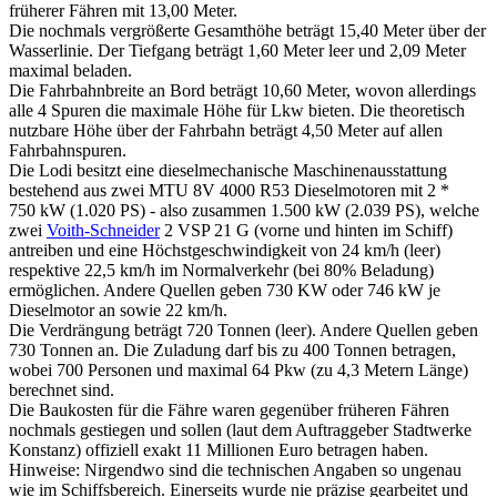
früherer Fähren mit 13,00 Meter.
Die nochmals vergrößerte Gesamthöhe beträgt 15,40 Meter über der
Wasserlinie. Der Tiefgang beträgt 1,60 Meter leer und 2,09 Meter
maximal beladen.
Die Fahrbahnbreite an Bord beträgt 10,60 Meter, wovon allerdings
alle 4 Spuren die maximale Höhe für Lkw bieten. Die theoretisch
nutzbare Höhe über der Fahrbahn beträgt 4,50 Meter auf allen
Fahrbahnspuren.
Die Lodi besitzt eine dieselmechanische Maschinenausstattung
bestehend aus zwei MTU 8V 4000 R53 Dieselmotoren mit 2 *
750 kW (1.020 PS) - also zusammen 1.500 kW (2.039 PS), welche
zwei
Voith-Schneider
2 VSP 21 G (vorne und hinten im Schiff)
antreiben und eine Höchstgeschwindigkeit von 24 km/h (leer)
respektive 22,5 km/h im Normalverkehr (bei 80% Beladung)
ermöglichen. Andere Quellen geben 730 KW oder 746 kW je
Dieselmotor an sowie 22 km/h.
Die Verdrängung beträgt 720 Tonnen (leer). Andere Quellen geben
730 Tonnen an. Die Zuladung darf bis zu 400 Tonnen betragen,
wobei 700 Personen und maximal 64 Pkw (zu 4,3 Metern Länge)
berechnet sind.
Die Baukosten für die Fähre waren gegenüber früheren Fähren
nochmals gestiegen und sollen (laut dem Auftraggeber Stadtwerke
Konstanz) offiziell exakt 11 Millionen Euro betragen haben.
Hinweise: Nirgendwo sind die technischen Angaben so ungenau
wie im Schiffsbereich. Einerseits wurde nie präzise gearbeitet und