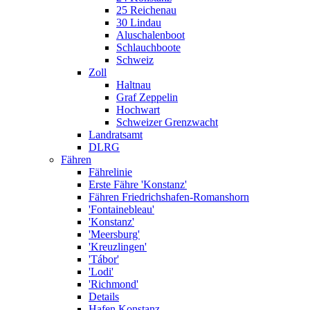
25 Reichenau
30 Lindau
Aluschalenboot
Schlauchboote
Schweiz
Zoll
Haltnau
Graf Zeppelin
Hochwart
Schweizer Grenzwacht
Landratsamt
DLRG
Fähren
Fährelinie
Erste Fähre 'Konstanz'
Fähren Friedrichshafen-Romanshorn
'Fontainebleau'
'Konstanz'
'Meersburg'
'Kreuzlingen'
'Tábor'
'Lodi'
'Richmond'
Details
Hafen Konstanz