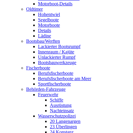
Motorboot-Details
Oldtimer
Hohentwiel
Segelboote
Motorboote
Details
Lädine
Bootsbau/Werften
Lackierter Bootsrumpf
Innenraum / Kajüte
Unlackierter Rumpf
Bootsbauwerkzeuge
Fischerboote
Berufsfischerboote
Berufsfischerboote am Meer
Sportfischerboote
Behörden-Fahrzeuge
Feuerwehr
Schiffe
Ausrüstung
Nachteinsatz
Wasserschutzpolizei
20 Langenargen
23 Überlingen
24 Konstanz