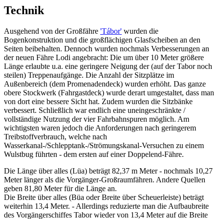
Technik
Ausgehend von der Großfähre
'Tábor'
wurden die
Bogenkonstruktion und die großflächigen Glasfscheiben an den
Seiten beibehalten. Dennoch wurden nochmals Verbesserungen an
der neuen Fähre Lodi angebracht: Die um über 10 Meter größere
Länge erlaubte u.a. eine geringere Neigung der (auf der Tabor noch
steilen) Treppenaufgänge. Die Anzahl der Sitzplätze im
Außenbereich (dem Promenadendeck) wurden erhöht. Das ganze
obere Stockwerk (Fahrgastdeck) wurde derart umgestaltet, dass man
von dort eine bessere Sicht hat. Zudem wurden die Sitzbänke
verbessert. Schließlich war endlich eine uneingeschränkte /
vollständige Nutzung der vier Fahrbahnspuren möglich. Am
wichtigsten waren jedoch die Anforderungen nach geringerem
Treibstoffverbrauch, welche nach
Wasserkanal-/Schlepptank-/Strömungskanal-Versuchen zu einem
Wulstbug führten - dem ersten auf einer Doppelend-Fähre.
Die Länge über alles (Lüa) beträgt 82,37 m Meter - nochmals 10,27
Meter länger als die Vorgänger-Großraumfähren. Andere Quellen
geben 81,80 Meter für die Länge an.
Die Breite über alles (Büa oder Breite über Scheuerleiste) beträgt
weiterhin 13,4 Meter. - Allerdings reduzierte man die Aufbaubreite
des Vorgängerschiffes Tabor wieder von 13,4 Meter auf die Breite