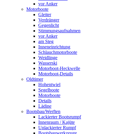
vor Anker
Motorboote
Gleiter
Verdränger
Gegenlicht
Stimmungsaufnahmen
vor Anker
am Steg
Inneneinrichtung
Schlauchmotorboote
Weidlinge
Wasserski
Motorboot-Heckwelle
Motorboot-Details
Oldtimer
Hohentwiel
Segelboote
Motorboote
Details
Lädine
Bootsbau/Werften
Lackierter Bootsrumpf
Innenraum / Kajüte
Unlackierter Rumpf
Bootsbauwerkzeuge