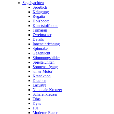
Segelyachten
Sportlich
Krängung
Regatta
Holzboote
Kunststoffboote
Trimaran
Zweimaster
Details
Inneneinrichtung
Spinnaker
Gegenlicht
Stimmungsbilder
Spiegelungen
Sonnenaufgang
'unter Motor'
Kranaktion
Drachen
Lacustre
Nationale Kreuzer
Schärenkreuzer
Trias
Dyas
101
Moderne Racer