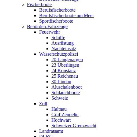
Fischerboote
Berufsfischerboote
Berufsfischerboote am Meer
Sportfischerboote
Behörden-Fahrzeuge
Feuerwehr
Schiffe
Ausrüstung
Nachteinsatz
Wasserschutzpolizei
20 Langenargen
23 Überlingen
24 Konstanz
25 Reichenau
30 Lindau
Aluschalenboot
Schlauchboote
Schweiz
Zoll
Haltnau
Graf Zeppelin
Hochwart
Schweizer Grenzwacht
Landratsamt
DLRG