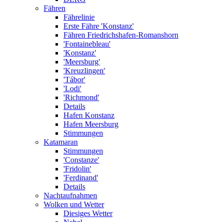
Fähren
Fährelinie
Erste Fähre 'Konstanz'
Fähren Friedrichshafen-Romanshorn
'Fontainebleau'
'Konstanz'
'Meersburg'
'Kreuzlingen'
'Tábor'
'Lodi'
'Richmond'
Details
Hafen Konstanz
Hafen Meersburg
Stimmungen
Katamaran
Stimmungen
'Constanze'
'Fridolin'
'Ferdinand'
Details
Nachtaufnahmen
Wolken und Wetter
Diesiges Wetter