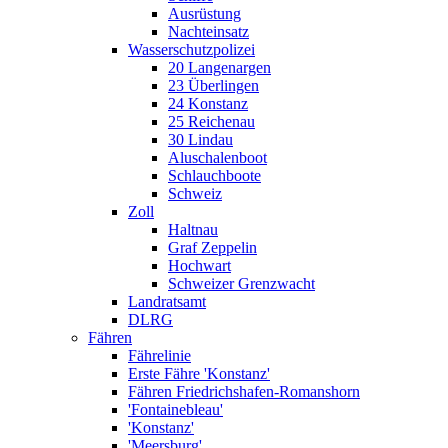
Ausrüstung
Nachteinsatz
Wasserschutzpolizei
20 Langenargen
23 Überlingen
24 Konstanz
25 Reichenau
30 Lindau
Aluschalenboot
Schlauchboote
Schweiz
Zoll
Haltnau
Graf Zeppelin
Hochwart
Schweizer Grenzwacht
Landratsamt
DLRG
Fähren
Fährelinie
Erste Fähre 'Konstanz'
Fähren Friedrichshafen-Romanshorn
'Fontainebleau'
'Konstanz'
'Meersburg'