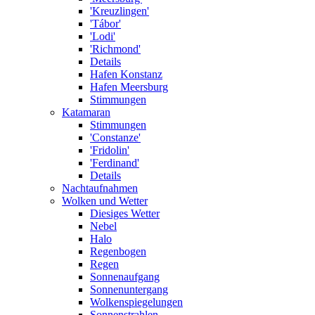
'Kreuzlingen'
'Tábor'
'Lodi'
'Richmond'
Details
Hafen Konstanz
Hafen Meersburg
Stimmungen
Katamaran
Stimmungen
'Constanze'
'Fridolin'
'Ferdinand'
Details
Nachtaufnahmen
Wolken und Wetter
Diesiges Wetter
Nebel
Halo
Regenbogen
Regen
Sonnenaufgang
Sonnenuntergang
Wolkenspiegelungen
Sonnenstrahlen