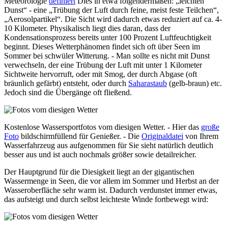
Meteorologie
definiert
Dies in etwa folgendermaßen:
leichten
Dunst
- eine
Trübung der Luft durch feine, meist feste Teilchen
,
Aerosolpartikel
. Die Sicht wird dadurch etwas reduziert auf ca. 4-
10 Kilometer. Physikalisch liegt dies daran, dass der
Kondensationsprozess bereits unter 100 Prozent Luftfeuchtigkeit
beginnt. Dieses Wetterphänomen findet sich oft über Seen im
Sommer bei schwüler Witterung. - Man sollte es nicht mit Dunst
verwechseln, der eine Trübung der Luft mit unter 1 Kilometer
Sichtweite hervorruft, oder mit Smog, der durch Abgase (oft
bräunlich gefärbt) entsteht, oder durch
Saharastaub
(gelb-braun) etc.
Jedoch sind die Übergänge oft fließend.
Kostenlose Wassersportfotos vom diesigen Wetter. - Hier das
große
Foto
bildschirmfüllend für Genießer. - Die
Originaldatei
von Ihrem
Wasserfahrzeug aus aufgenommen für Sie sieht natürlich deutlich
besser aus und ist auch nochmals größer sowie detailreicher.
Der Hauptgrund für die Diesigkeit liegt an der gigantischen
Wassermenge in Seen, die vor allem im Sommer und Herbst an der
Wasseroberfläche sehr warm ist. Dadurch verdunstet immer etwas,
das aufsteigt und durch selbst leichteste Winde fortbewegt wird: