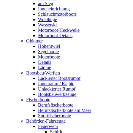
am Steg
Inneneinrichtung
Schlauchmotorboote
Weidlinge
Wasserski
Motorboot-Heckwelle
Motorboot-Details
Oldtimer
Hohentwiel
Segelboote
Motorboote
Details
Lädine
Bootsbau/Werften
Lackierter Bootsrumpf
Innenraum / Kajüte
Unlackierter Rumpf
Bootsbauwerkzeuge
Fischerboote
Berufsfischerboote
Berufsfischerboote am Meer
Sportfischerboote
Behörden-Fahrzeuge
Feuerwehr
Schiffe