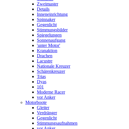
Zweimaster
Details
Inneneinrichtung
Spinnaker
Gegenlicht
Stimmungsbilder
Spiegelungen
Sonnenaufgang
'unter Motor'
Kranaktion
Drachen
Lacustre
Nationale Kreuzer
Schärenkreuzer
Trias
Dyas
101
Moderne Racer
vor Anker
Motorboote
Gleiter
Verdränger
Gegenlicht
Stimmungsaufnahmen
vor Anker