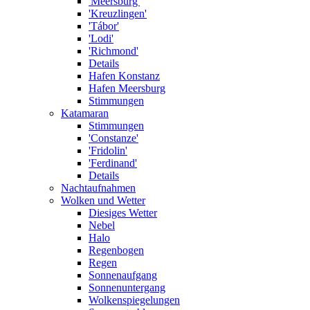
'Meersburg'
'Kreuzlingen'
'Tábor'
'Lodi'
'Richmond'
Details
Hafen Konstanz
Hafen Meersburg
Stimmungen
Katamaran
Stimmungen
'Constanze'
'Fridolin'
'Ferdinand'
Details
Nachtaufnahmen
Wolken und Wetter
Diesiges Wetter
Nebel
Halo
Regenbogen
Regen
Sonnenaufgang
Sonnenuntergang
Wolkenspiegelungen