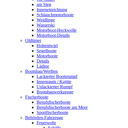
am Steg
Inneneinrichtung
Schlauchmotorboote
Weidlinge
Wasserski
Motorboot-Heckwelle
Motorboot-Details
Oldtimer
Hohentwiel
Segelboote
Motorboote
Details
Lädine
Bootsbau/Werften
Lackierter Bootsrumpf
Innenraum / Kajüte
Unlackierter Rumpf
Bootsbauwerkzeuge
Fischerboote
Berufsfischerboote
Berufsfischerboote am Meer
Sportfischerboote
Behörden-Fahrzeuge
Feuerwehr
Schiffe