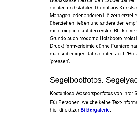
Bootsklassen ab ca. den 1960er Jahren a
dichten und stabilen Rumpf aus Kunstst
Mahagoni oder anderen Hölzern erstelle
überziehen ließen und andere den empfin
mehr möglich, auf den ersten Blick eine
Grunde auch moderne Holzboote meist Ku
Druck) formverleimte dünne Furniere han
man seit einigen Jahrzehnten auch 'Hol
'pressen'.
Segelbootfotos, Segelya
Kostenlose Wassersportfotos von Ihrer 
Für Personen, welche keine Text-Inform
hier direkt zur
Bildergalerie
.