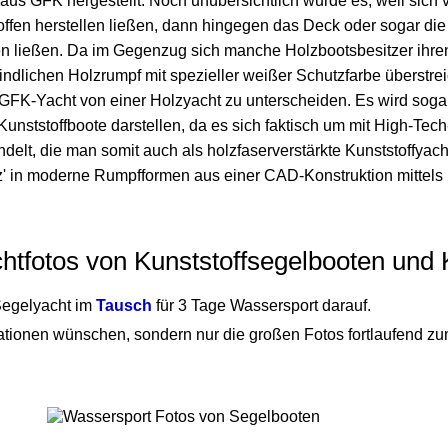
us GFK hergestellt. Noch unübersichtlich wurde es, weil sich 
offen herstellen ließen, dann hingegen das Deck oder sogar di
n ließen. Da im Gegenzug sich manche Holzbootsbesitzer ihre
dlichen Holzrumpf mit spezieller weißer Schutzfarbe überstreic
 GFK-Yacht von einer Holzyacht zu unterscheiden. Es wird soga
nststoffboote darstellen, da es sich faktisch um mit High-Tec
delt, die man somit auch als holzfaserverstärkte Kunststoffya
z' in moderne Rumpfformen aus einer CAD-Konstruktion mittels
chtfotos von Kunststoffsegelbooten und
Segelyacht im
Tausch
für 3 Tage Wassersport darauf.
ationen wünschen, sondern nur die großen Fotos fortlaufend z