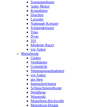
Sonnenaufgang
'unter Motor'
Kranaktion
Drachen
Lacustre
Nationale Kreuzer
Schärenkreuzer
Trias
Dyas
101
Moderne Racer
vor Anker
Motorboote
Gleiter
Verdränger
Gegenlicht
Stimmungsaufnahmen
vor Anker
am Steg
Inneneinrichtung
Schlauchmotorboote
Weidlinge
Wasserski
Motorboot-Heckwelle
Motorboot-Details