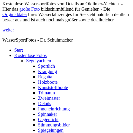
Kostenlose Wassersportfotos von Details an Oldtimer-Yachten. -
Hier das
große Foto
bildschirmfüllend für Genießer. - Die
Originaldatei
Ihres Wasserfahrzeuges für Sie sieht natürlich deutlich
besser aus und ist auch nochmals größer sowie detailreicher.
weiter
WasserSportFotos - Dr. Schuhmacher
Start
Kostenlose Fotos
Segelyachten
Sportlich
Krängung
Regatta
Holzboote
Kunststoffboote
Trimaran
Zweimaster
Details
Inneneinrichtung
Spinnaker
Gegenlicht
Stimmungsbilder
Spiegelungen