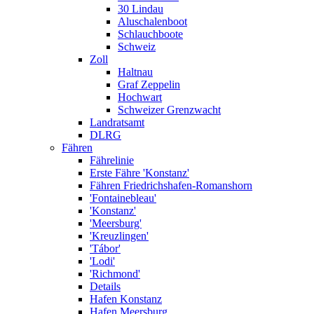
30 Lindau
Aluschalenboot
Schlauchboote
Schweiz
Zoll
Haltnau
Graf Zeppelin
Hochwart
Schweizer Grenzwacht
Landratsamt
DLRG
Fähren
Fährelinie
Erste Fähre 'Konstanz'
Fähren Friedrichshafen-Romanshorn
'Fontainebleau'
'Konstanz'
'Meersburg'
'Kreuzlingen'
'Tábor'
'Lodi'
'Richmond'
Details
Hafen Konstanz
Hafen Meersburg